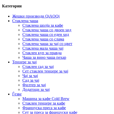
Категории
Жешки производи QiAOQi
Стаклена чаша
Стаклена шолја за кафе
Стаклена чаша со двоен ѕид
Стаклена чаша со еден ѕид
Стаклена чаша со слама
Стаклена чаша за чај со цвет
Стаклена мала чаша чај
Стаклен куп за правда
Чаша за вино чаша пехар
Тенџере за чај
Стаклен сад за чај
Сет стаклен тенџере за чај
Чај за чај
Сад за чај
Филтер за чај
Додатоци за чај
Ѓезве
Машина за кафе Cold Brew
Стаклен тенџере за кафе
Француска преса за кафе
Сет за преса за француски кафе