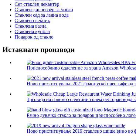
Сет стаклен декантер
Стаклен диспензер за масло
Стаклен сад за ладна вода
Стаклен свеќник
Стаклена вазна
Стаклена купола
Подарок од стакло
Истакнати производи
Приспособливо одделение за храна Amazon Wholesale
Ново пристигнување 2021 француско прес кафе од н
Трговија на големо со евтини голем ресторан вода з
Рачно дувачко стакло за подарок приспособено лого
Ново пристигнување 2019 стаклено шише вино во ф