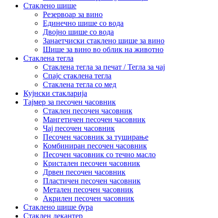
Стаклено шише
Резервоар за вино
Единечно шише со вода
Двојно шише со вода
Занаетчиски стаклено шише за вино
Шише за вино во облик на животно
Стаклена тегла
Стаклена тегла за печат / Тегла за чај
Спајс стаклена тегла
Стаклена тегла со мед
Кујнски стакларија
Тајмер за песочен часовник
Стаклен песочен часовник
Мангетичен песочен часовник
Чај песочен часовник
Песочен часовник за туширање
Комбиниран песочен часовник
Песочен часовник со течно масло
Кристален песочен часовник
Дрвен песочен часовник
Пластичен песочен часовник
Метален песочен часовник
Акрилен песочен часовник
Стаклено шише бура
Стаклен декантер