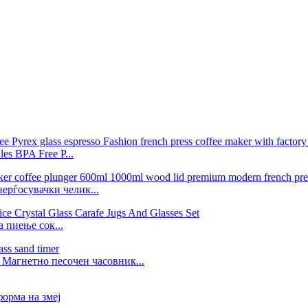
s BPA Free P...
ерѓосувачки челик...
а пиење сок...
 Магнетно песочен часовник...
орма на змеј