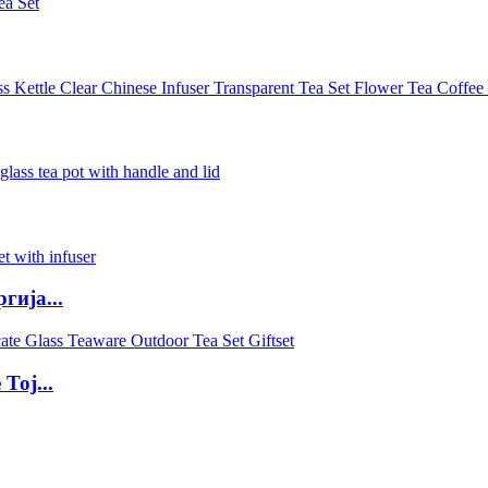
гија...
Тој...