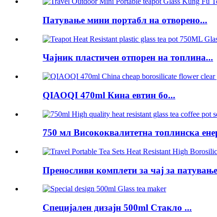
Патување мини портабл на отворено...
Чајник пластичен отпорен на топлина...
QIAOQI 470ml Кина евтин бо...
750 мл Висококвалитетна топлинска енер
Преносливи комплети за чај за патување 
Специјален дизајн 500ml Стакло ...