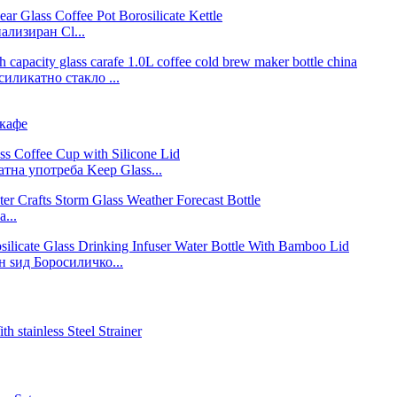
ализиран Cl...
иликатно стакло ...
 кафе
тна употреба Keep Glass...
...
 ѕид Боросиличко...