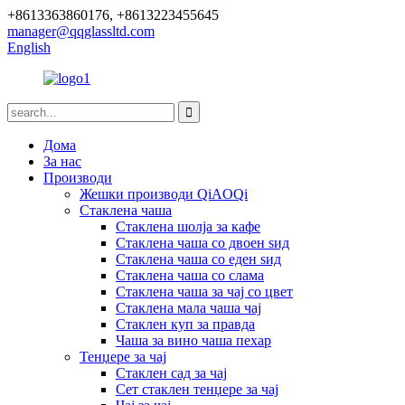
+8613363860176, +8613223455645
manager@qqglassltd.com
English
Дома
За нас
Производи
Жешки производи QiAOQi
Стаклена чаша
Стаклена шолја за кафе
Стаклена чаша со двоен ѕид
Стаклена чаша со еден ѕид
Стаклена чаша со слама
Стаклена чаша за чај со цвет
Стаклена мала чаша чај
Стаклен куп за правда
Чаша за вино чаша пехар
Тенџере за чај
Стаклен сад за чај
Сет стаклен тенџере за чај