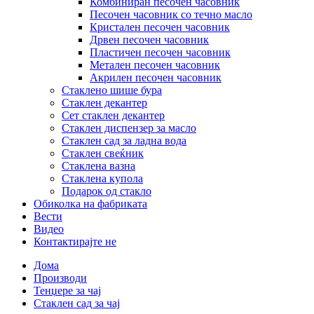
Комбиниран песочен часовник
Песочен часовник со течно масло
Кристален песочен часовник
Дрвен песочен часовник
Пластичен песочен часовник
Метален песочен часовник
Акрилен песочен часовник
Стаклено шише бура
Стаклен декантер
Сет стаклен декантер
Стаклен диспензер за масло
Стаклен сад за ладна вода
Стаклен свеќник
Стаклена вазна
Стаклена купола
Подарок од стакло
Обиколка на фабриката
Вести
Видео
Контактирајте не
Дома
Производи
Тенџере за чај
Стаклен сад за чај