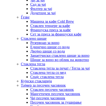
Чај за чај
Сад за чај
Филтер за чај
Додатоци за чај
Ѓезве
Машина за кафе Cold Brew
Стаклен тенџере за кафе
Француска преса за кафе
Сет за преса за француски кафе
Стаклено шише
Резервоар за вино
Единечно шише со вода
Двојно шише со вода
Занаетчиски стаклено шише за вино
Шише за вино во облик на животно
Стаклена тегла
Стаклена тегла за печат / Тегла за чај
Стаклена тегла со мед
Спајс стаклена тегла
Кујнски стакларија
Тајмер за песочен часовник
Стаклен песочен часовник
Мангетичен песочен часовник
Чај песочен часовник
Песочен часовник за туширање