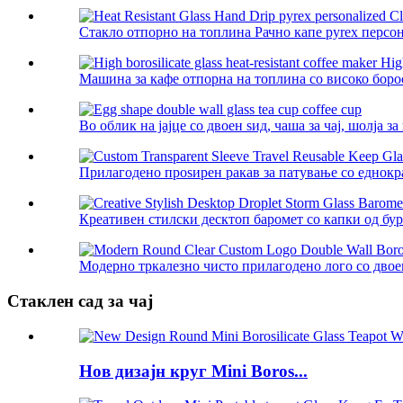
Стакло отпорно на топлина Рачно капе pyrex персон
Машина за кафе отпорна на топлина со високо борос
Во облик на јајце со двоен ѕид, чаша за чај, шолја за
Прилагодено проѕирен ракав за патување со еднокра
Креативен стилски десктоп баромет со капки од бура
Модерно тркалезно чисто прилагодено лого со двоен
Стаклен сад за чај
Нов дизајн круг Mini Boros...